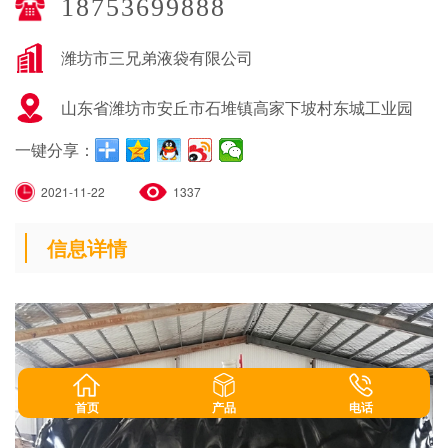
18753699888
潍坊市三兄弟液袋有限公司
山东省潍坊市安丘市石堆镇高家下坡村东城工业园
一键分享：
2021-11-22
1337
信息详情
首页
产品
电话