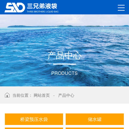
产
品
中
心
PRODUCTS
当前位置：
网站首页
-
产品中心
桥梁预压水袋
储水罐