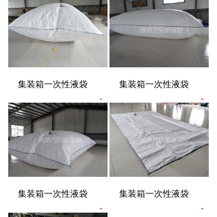
集装箱一次性液袋
集装箱一次性液袋
集装箱一次性液袋
集装箱一次性液袋