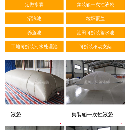
定做水囊
集装箱一次性液袋
沼汽池
垃圾覆盖
养鱼池
油田可拆装蓄水池
工地可拆装污水处理池
可拆装移动支架
液袋
集装箱一次性液袋