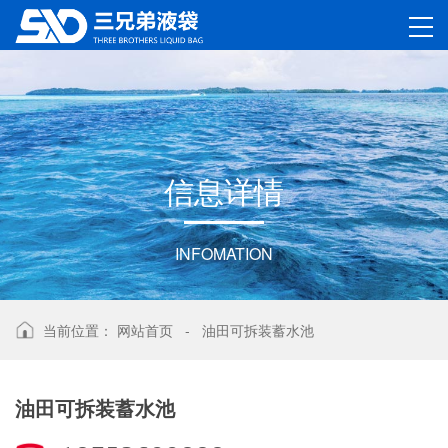
信
息
详
情
INFOMATION
当前位置：
网站首页
-
油田可拆装蓄水池
油田可拆装蓄水池