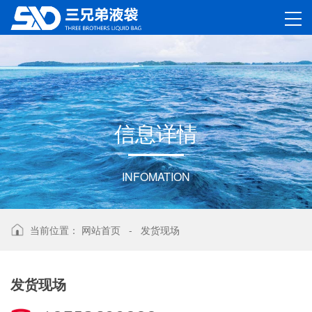
信
息
详
情
INFOMATION
当前位置：
网站首页
-
发货现场
发货现场