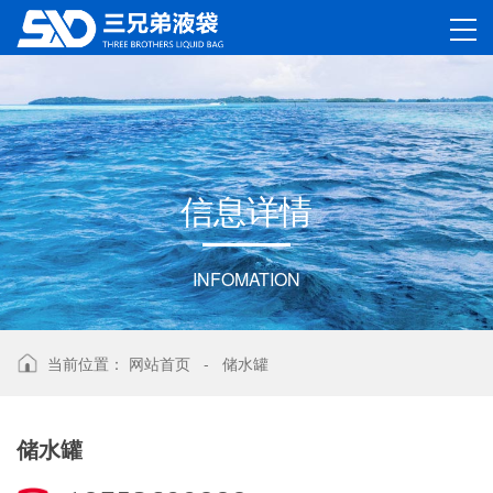
信
息
详
情
INFOMATION
当前位置：
网站首页
-
储水罐
储水罐