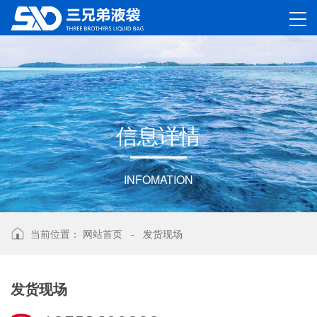
信
息
详
情
INFOMATION
当前位置：
网站首页
-
发货现场
发货现场