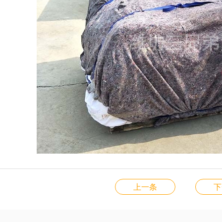
上一条
下