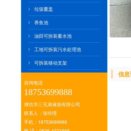
垃圾覆盖
养鱼池
油田可拆装蓄水池
工地可拆装污水处理池
可拆装移动支架
信息
咨询电话
18753699888
潍坊市三兄弟液袋有限公司
联系人：张经理
手机：18753699888
电 话：0536-4271668