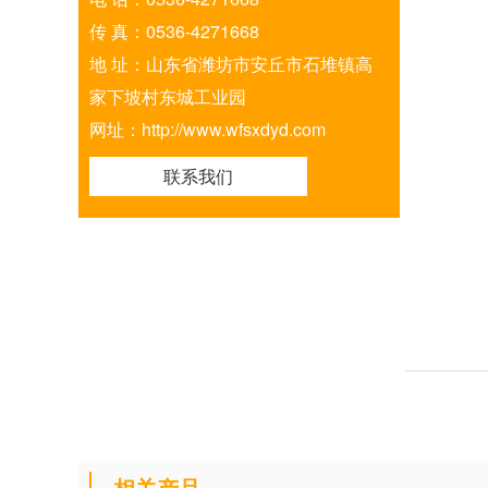
传 真：0536-4271668
地 址：山东省潍坊市安丘市石堆镇高
家下坡村东城工业园
网址：http://www.wfsxdyd.com
联系我们
相关产品